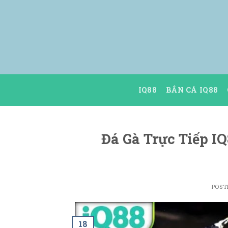
Skip
to
content
IQ88
BẮN CÁ IQ88
Đá Gà Trực Tiếp I
POST
18