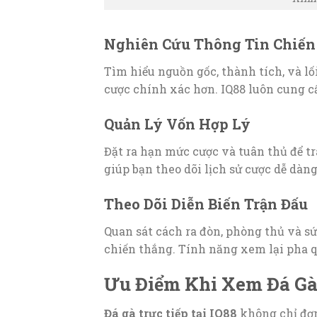
Nghiên Cứu Thông Tin Chiến
Tìm hiểu nguồn gốc, thành tích, và lố
cược chính xác hơn. IQ88 luôn cung cấ
Quản Lý Vốn Hợp Lý
Đặt ra hạn mức cược và tuân thủ để tr
giúp bạn theo dõi lịch sử cược dễ dàng
Theo Dõi Diễn Biến Trận Đấu
Quan sát cách ra đòn, phòng thủ và s
chiến thắng. Tính năng xem lại pha qu
Ưu Điểm Khi Xem Đá Gà 
Đá gà trực tiếp tại IQ88
không chỉ đơn