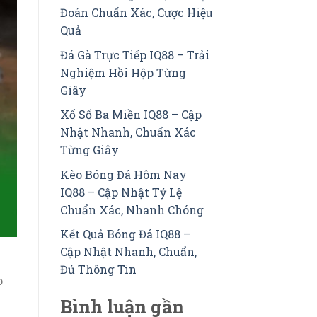
Đoán Chuẩn Xác, Cược Hiệu
Quả
Đá Gà Trực Tiếp IQ88 – Trải
Nghiệm Hồi Hộp Từng
Giây
Xổ Số Ba Miền IQ88 – Cập
Nhật Nhanh, Chuẩn Xác
Từng Giây
Kèo Bóng Đá Hôm Nay
IQ88 – Cập Nhật Tỷ Lệ
Chuẩn Xác, Nhanh Chóng
Kết Quả Bóng Đá IQ88 –
Cập Nhật Nhanh, Chuẩn,
Đủ Thông Tin
o
Bình luận gần