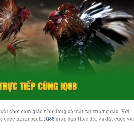
ời chơi cảm giác như đang có mặt tại trường đấu. Với
 lệ cược minh bạch,
IQ88
giúp bạn theo dõi và đặt cược và