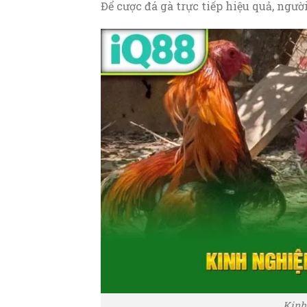
Để cược đá gà trực tiếp hiệu quả, ng
Kinh