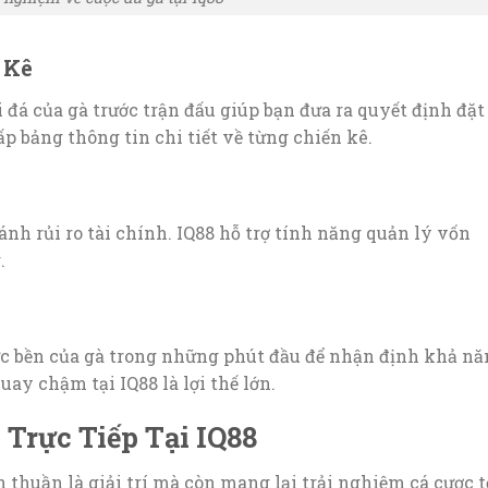
 Kê
i đá của gà trước trận đấu giúp bạn đưa ra quyết định đặt
p bảng thông tin chi tiết về từng chiến kê.
ánh rủi ro tài chính. IQ88 hỗ trợ tính năng quản lý vốn
.
ức bền của gà trong những phút đầu để nhận định khả n
ay chậm tại IQ88 là lợi thế lớn.
Trực Tiếp Tại IQ88
 thuần là giải trí mà còn mang lại trải nghiệm cá cược t