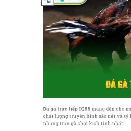
Th8
Đá gà trực tiếp IQ88
mang đến cho ngư
chất lượng truyền hình sắc nét và tỷ
những trận gà chọi kịch tính nhất.