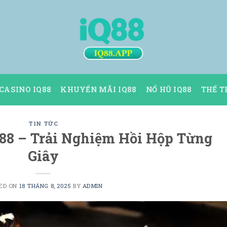
CASINO IQ88
KHUYẾN MÃI IQ88
NỔ HŨ IQ88
THỂ T
TIN TỨC
Q88 – Trải Nghiệm Hồi Hộp Từng
Giây
ED ON
18 THÁNG 8, 2025
BY
ADMIN