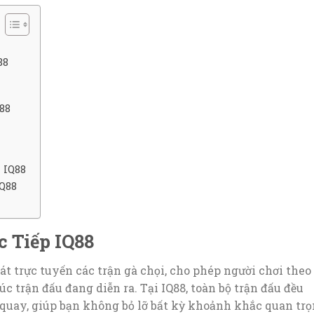
88
88
 IQ88
IQ88
c Tiếp IQ88
hát trực tuyến các trận gà chọi, cho phép người chơi theo
úc trận đấu đang diễn ra. Tại IQ88, toàn bộ trận đấu đều
c quay, giúp bạn không bỏ lỡ bất kỳ khoảnh khắc quan tr