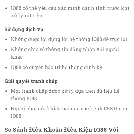
IQ88 có thể yêu cầu xác minh danh tính trước khi
xử lý rút tiền
Sử dụng dịch vụ
Không được lợi dụng lỗi hệ thống IQ88 để trục lợi
Không chia sẻ thông tin đăng nhập với người
khác
IQ88 có quyền bảo trì hệ thống định kỳ
Giải quyết tranh chấp
Mọi tranh chấp được xử lý dựa trên dữ liệu hệ
thống IQ88
Người chơi gửi khiếu nại qua các kênh CSKH của
IQ88
So Sánh Điều Khoản Điều Kiện IQ88 Với