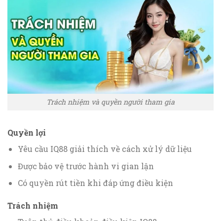
Trách nhiệm và quyền người tham gia
Quyền lợi
Yêu cầu IQ88 giải thích về cách xử lý dữ liệu
Được bảo vệ trước hành vi gian lận
Có quyền rút tiền khi đáp ứng điều kiện
Trách nhiệm