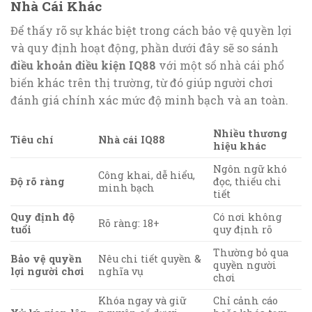
Nhà Cái Khác
Để thấy rõ sự khác biệt trong cách bảo vệ quyền lợi
và quy định hoạt động, phần dưới đây sẽ so sánh
điều khoản điều kiện IQ88
với một số nhà cái phổ
biến khác trên thị trường, từ đó giúp người chơi
đánh giá chính xác mức độ minh bạch và an toàn.
Nhiều thương
Tiêu chí
Nhà cái IQ88
hiệu khác
Ngôn ngữ khó
Công khai, dễ hiểu,
Độ rõ ràng
đọc, thiếu chi
minh bạch
tiết
Quy định độ
Có nơi không
Rõ ràng: 18+
tuổi
quy định rõ
Thường bỏ qua
Bảo vệ quyền
Nêu chi tiết quyền &
quyền người
lợi người chơi
nghĩa vụ
chơi
Khóa ngay và giữ
Chỉ cảnh cáo