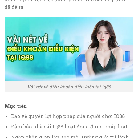
đã đề ra.
Vài nét về điều khoản điều kiện tại iq88
Mục tiêu
Bảo vệ quyền lợi hợp pháp của người chơi IQ88
Đảm bảo nhà cái IQ88 hoạt động đúng pháp luật
Ngăn chặn gian lận, tạo môi trường giải trí lành